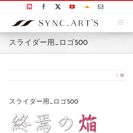
Skip
BOOTH
Facebook
X
YouTube
SoundCloud
電
to
子
content
メ
ー
ル
スライダー用_ロゴ500
前
スライダー用_ロゴ500