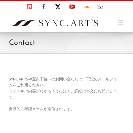
Skip
BOOTH
Facebook
X
YouTube
SoundCloud
電
to
子
content
メ
ー
ル
Contact
SYNC.ART’Sや五条下位へのお問い合わせは、下記のメールフォー
ムをご利用ください。
タイトルは内容がわかるように短く、詳細は本文にお願いしま
す。
自動的に確認メールが送信されます。