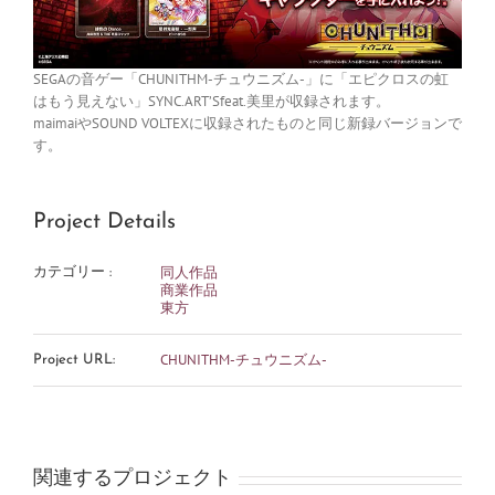
SEGAの音ゲー「CHUNITHM-チュウニズム-」に「エピクロスの虹
はもう見えない」SYNC.ART’Sfeat.美里が収録されます。
maimaiやSOUND VOLTEXに収録されたものと同じ新録バージョンで
す。
Project Details
同人作品
カテゴリー :
商業作品
東方
CHUNITHM-チュウニズム-
Project URL:
関連するプロジェクト