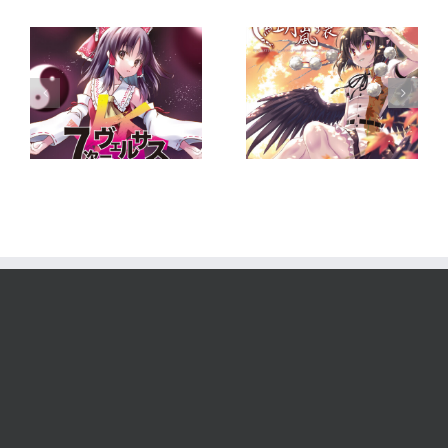
東方 Compilation
紅月嵐壊-
CD-BOOK 萃星霜
ス
AKATUKI
参｜メロンブック
RANKAI-
ス