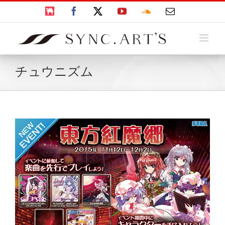
Skip
BOOTH
Facebook
X
YouTube
SoundCloud
電
to
子
content
メ
ー
ル
チュウニズム
View
Larger
Image