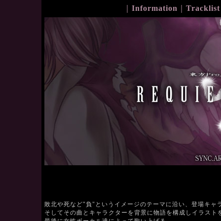
｜
Information
｜
Tracklist
敗北や死など"負"というイメージのテーマに沿い、登場キャ
そしてその曲とキャラクターを背景に物語を構成しイラスト