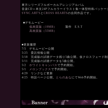
東方シリーズフルボーカルアレンジアルバム
音楽CD＋本文24Pフルカラーイラスト集一体型特殊パッケー
SYNC.ART'S
と
CROSS HEARTS
の合同作品です。
■デモムービー
低画質版（19MB）
製作 E.S.T
高画質版（55MB）
■更新履歴
7/5 デモムービー公開
5/25 委託情報公開
5/18 完成版の試聴データ残り5曲公開。仮クロスフェード
5/11 完成版の試聴データを5曲公開。
5/2
ホワイトキャンバス
で予約開始。
5/1
メロンブックス
で予約開始。
4/29 リンクなど更新
4/25 特設ページ公開。
とらのあな
にてWeb予約開始。