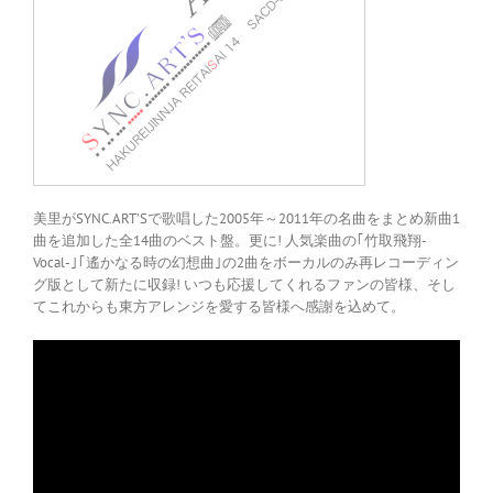
美里がSYNC.ART’Sで歌唱した2005年～2011年の名曲をまとめ新曲1
曲を追加した全14曲のベスト盤。更に! 人気楽曲の｢竹取飛翔-
Vocal-｣｢遙かなる時の幻想曲｣の2曲をボーカルのみ再レコーディン
グ版として新たに収録! いつも応援してくれるファンの皆様、そし
てこれからも東方アレンジを愛する皆様へ感謝を込めて。