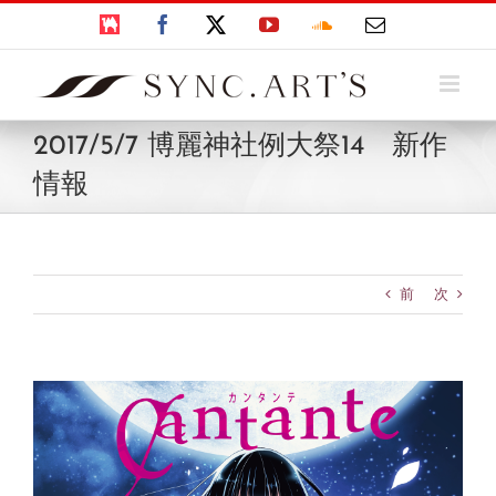
Skip
BOOTH
Facebook
X
YouTube
SoundCloud
電
to
子
content
メ
ー
ル
2017/5/7 博麗神社例大祭14 新作
情報
前
次
View
Larger
Image