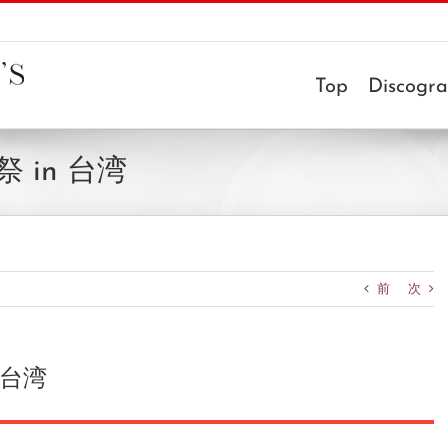
Top
Discogr
 in 台湾
前
次
 台湾