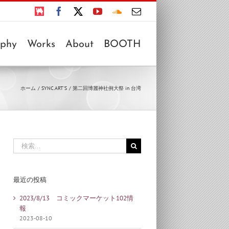
BOOTH
Facebook
X
YouTube
SoundCloud
電
子
メ
ー
aphy
Works
About
BOOTH
ル
ホーム
SYNC.ART'S
第二回博麗神社例大祭 in 台湾
検
索
…
最近の投稿
2023/8/13 コミックマーケット102情
報
2023-08-10