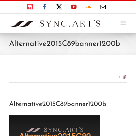
Skip
BOOTH
Facebook
X
YouTube
SoundCloud
電
to
子
content
メ
ー
ル
Alternative2015C89banner1200b
前
Alternative2015C89banner1200b