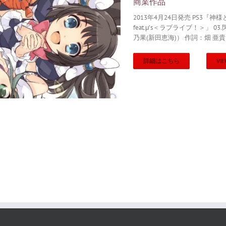
商業作品
2013年4月24日発売 PS3
feat.μ’s＜ラブライブ！＞」 03
乃果(新田恵海)） 作詞：畑 亜
詳細はこちら
VIE