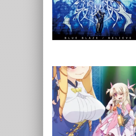
「BELIEVE」
☆イリヤ』キャラソン
a」