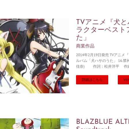
TVアニメ『犬
ラクターベスト
た」
商業作品
2014年2月19日発売 TVア
ルバム「犬ハサのうた」 16.禁
佳奈) 作詞：松井洋平 作
詳細はこちら
VIE
BLAZBLUE ALT