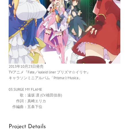
2013年10月23日発売
TVアニメ『Fate／kaleid liner プリズマ☆イリヤ』
キャラソンミニアルバム「Prisma☆Musica」
03.SURGE MY FLAME
歌：遠坂 凛 (CV.植田佳奈)
作詞：真崎エリカ
作編曲：五条下位
Project Details