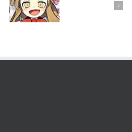
n
ー
東方キャノンボー
霜
参
ル
ク
加
ま
と
め