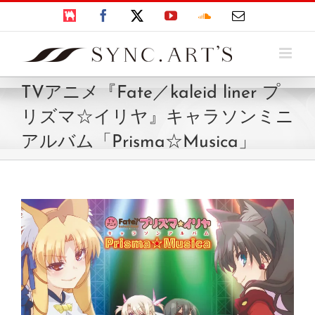
Skip
BOOTH
Facebook
X
YouTube
SoundCloud
電
to
子
content
メ
ー
ル
TVアニメ『Fate／kaleid liner プ
リズマ☆イリヤ』キャラソンミニ
アルバム「Prisma☆Musica」
View
Larger
Image